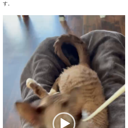
す。
動
画
プ
レ
ー
ヤ
ー