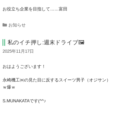
お役立ち企業を目指して……富田
Categories
お知らせ
私のイチ押し:週末ドライブ🖼
2025年11月17日
おはようございます！
永崎機工㈱の見た目に反するスイーツ男子（オジサン）
ｗ爆ｗ
S.MUNAKATAです(^^♪