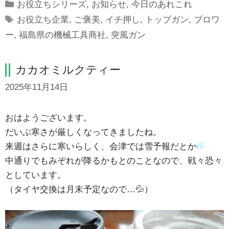
Categories
お役立ちシリーズ
,
お知らせ
,
今日のあれこれ
Tags
お役立ち企業
,
ご褒美
,
イチ押し
,
トップガン
,
ブロワ
ー
,
福島県の機械工具商社
,
突風ガン
カカオミルクティー
2025年11月14日
おはようございます。
だいぶ寒さが厳しくなってきましたね。
来週はさらに寒いらしく、会津では雪予報だとか
☃
中通りでもみぞれが降るかもとのことなので、戦々恐々
としています。
（タイヤ交換は月末予定なので…💦）