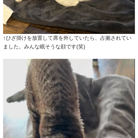
↑ひざ掛けを放置して席を外していたら、占拠されてい
ました。みんな眠そうな顔です(笑)
動
画
プ
レ
ー
ヤ
ー