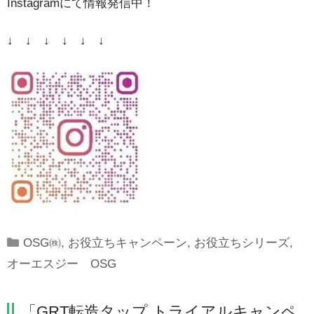
Instagramにて情報発信中！
↓ ↓ ↓ ↓ ↓ ↓
Categories
OSG㈱
,
お役立ちキャンペーン
,
お役立ちシリーズ
,
オーエスジー OSG
「GRT転造タップ トライアルキャンペ