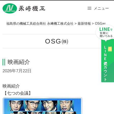
Skip
メニュー
to
content
福島県の機械工具総合商社 永﨑機工株式会社
>
最新情報
>
OSG㈱
OSG㈱
ＬＩＮＥ
採用担当
映画紹介
公式アカウント
2026年7月22日
映画紹介
【七つの会議】