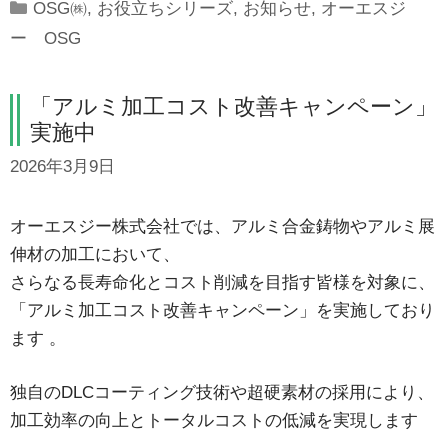
Categories
OSG㈱
,
お役立ちシリーズ
,
お知らせ
,
オーエスジ
ー OSG
「アルミ加工コスト改善キャンペーン」
実施中
2026年3月9日
オーエスジー株式会社では、アルミ合金鋳物やアルミ展
伸材の加工において、
さらなる長寿命化とコスト削減を目指す皆様を対象に、
「アルミ加工コスト改善キャンペーン」を実施しており
ます
。
独自のDLCコーティング技術や超硬素材の採用により、
加工効率の向上とトータルコストの低減を実現します