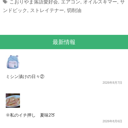
Tags
こおりやま落語愛好会
,
エアコン
,
オイルスキマー
,
サ
ンドビック
,
ストレイテナー
,
切削油
最新情報
ミシン漬けの日々②
2026年8月7日
🌞私のイチ押し 夏味2🍑
2026年8月6日