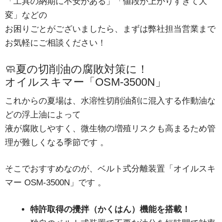
「工具の納期に不安がある」「値段が上がりすぎて大
変」などの
お困りごとがございましたら、まずは弊社担当営業まで
お気軽にご相談ください！
🧼夏の切削油の腐敗対策に！
オイルスキマー「OSM-3500N」
これからの夏場は、水溶性切削油剤に混入する作動油な
どの浮上油によって
液が腐敗しやすく、微生物の増殖リスクも高まるため管
理が難しくなる季節です
。
そこでおすすめなのが、ベルト式分離装置「オイルスキ
マー OSM-3500N」です
。
特許取得の攪拌（かくはん）機能を搭載！