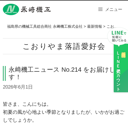
Skip
メニュー
to
content
福島県の機械工具総合商社 永﨑機工株式会社
>
最新情報
>
こおりやま落語愛好会
こおりやま落語愛好会
ＬＩＮＥ
採用担当
永﨑機工ニュース No.214 をお届けしま
公式アカウント
す！
2026年6月1日
皆さま、こんにちは。
初夏の風が心地よい季節となりましたが、いかがお過ご
しでしょうか。