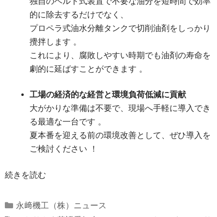
独自のベルト式装置で不要な油分を短時間で効率
的に除去するだけでなく、
プロペラ式油水分離タンクで切削油剤をしっかり
攪拌します
。
これにより、腐敗しやすい時期でも油剤の寿命を
劇的に延ばすことができます
。
工場の経済的な経営と環境負荷低減に貢献
大がかりな準備は不要で、現場へ手軽に導入でき
る最適な一台です
。
夏本番を迎える前の環境改善として、ぜひ導入を
ご検討ください
！
続きを読む
Categories
永﨑機工（株）ニュース