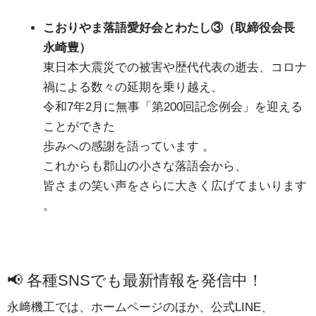
こおりやま落語愛好会とわたし③（取締役会長
永崎豊）
東日本大震災での被害や歴代代表の逝去、コロナ
禍による数々の延期を乗り越え、
令和7年2月に無事「第200回記念例会」を迎える
ことができた
歩みへの感謝を語っています
。
これからも郡山の小さな落語会から、
皆さまの笑い声をさらに大きく広げてまいります
。
📢 各種SNSでも最新情報を発信中！
永﨑機工では、ホームページのほか、公式LINE、