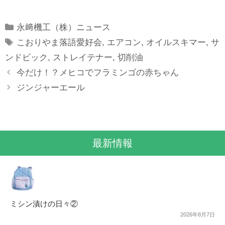
Categories
永﨑機工（株）ニュース
Tags
こおりやま落語愛好会
,
エアコン
,
オイルスキマー
,
サ
ンドビック
,
ストレイテナー
,
切削油
今だけ！？メヒコでフラミンゴの赤ちゃん
ジンジャーエール
最新情報
ミシン漬けの日々②
2026年8月7日