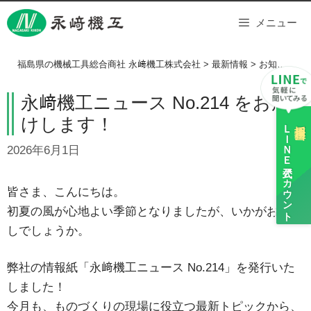
Skip
メニュー
to
content
福島県の機械工具総合商社 永﨑機工株式会社
>
最新情報
>
お知らせ
>
永﨑機工ニュース No.214 をお届
けします！
ＬＩＮＥ
採用担当
2026年6月1日
公式アカウント
皆さま、こんにちは。
初夏の風が心地よい季節となりましたが、いかがお過ご
しでしょうか。
弊社の情報紙「永﨑機工ニュース No.214」を発行いた
しました！
今月も、ものづくりの現場に役立つ最新トピックから、