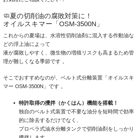
🧼夏の切削油の腐敗対策に！
オイルスキマー「OSM-3500N」
これからの夏場は、水溶性切削油剤に混入する作動油な
どの浮上油によって
液が腐敗しやすく、微生物の増殖リスクも高まるため管
理が難しくなる季節です
。
そこでおすすめなのが、ベルト式分離装置「オイルスキ
マー OSM-3500N」です
。
特許取得の攪拌（かくはん）機能を搭載！
独自のベルト式装置で不要な油分を短時間で効率
的に除去するだけでなく、
プロペラ式油水分離タンクで切削油剤をしっかり
攪拌します
。