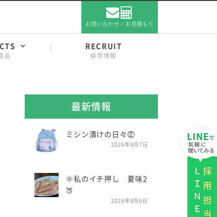
お問い合わせ・お見積もり
CTS
RECRUIT
商品
採用情報
最新情報
ミシン漬けの日々②
2026年8月7日
ＬＩＮＥ
採用担当
🌞私のイチ押し 夏味2
🍑
2026年8月6日