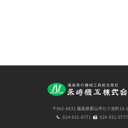
〒963-8831 福島県郡山市七ツ池町16-
024-931-0771
024-931-077