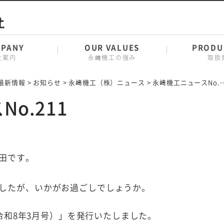
PANY
OUR VALUES
PRODU
社案内
永﨑機工の強み
取扱
最新情報
>
お知らせ
>
永﨑機工（株）ニュース
>
永﨑機工ニュースNo.211
o.211
田です。
したが、いかがお過ごしでしょうか。
（令和8年3月号）」を発行いたしました。