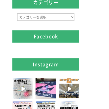
イ
カテゴリー
ブ
カ
テ
ゴ
リ
Facebook
ー
Instagram
8月 7
7月 28
7月 27
0
0
7
0
6
0
7月 3
6月 3
5月 13
5
0
8
0
5
0