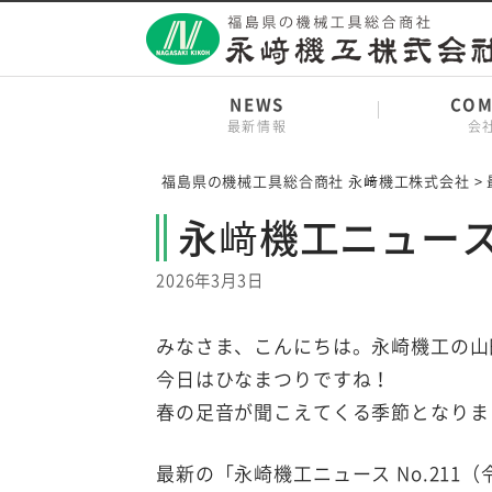
Skip
to
content
NEWS
COM
最新情報
会
福島県の機械工具総合商社 永﨑機工株式会社
>
永﨑機工ニュースN
2026年3月3日
みなさま、こんにちは。永崎機工の山
今日はひなまつりですね！
春の足音が聞こえてくる季節となりま
最新の「永崎機工ニュース No.211