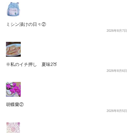
ミシン漬けの日々②
2026年8月7日
🌞私のイチ押し 夏味2🍑
2026年8月6日
胡蝶蘭②
2026年8月5日