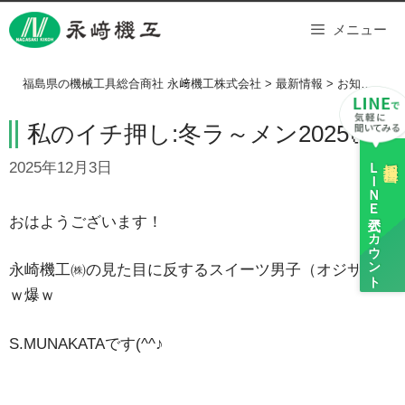
Skip
メニュー
to
content
福島県の機械工具総合商社 永﨑機工株式会社
>
最新情報
>
お知らせ
>
私のイチ押し:冬ラ～メン2025🍜
ＬＩＮＥ
採用担当
2025年12月3日
公式アカウント
おはようございます！
永崎機工㈱の見た目に反するスイーツ男子（オジサン）
ｗ爆ｗ
S.MUNAKATAです(^^♪