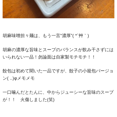
胡麻味噌担々麺は、もう一言“濃厚”( *´艸｀)
胡麻の濃厚な旨味とスープのバランスが飲み干さずには
いられない一品！勿論面は自家製モチモチ！！
餃包は初めて聞いた一品ですが、餃子の小籠包バージョ
ン( ..)φメモメモ
一口噛んだとたんに、中からジューシーな旨味のスープ
が！！ 火傷しました(笑)