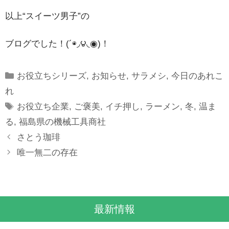
以上“スイーツ男子”の
ブログでした！(´◉◞౪◟◉)！
Categories
お役立ちシリーズ
,
お知らせ
,
サラメシ
,
今日のあれこ
れ
Tags
お役立ち企業
,
ご褒美
,
イチ押し
,
ラーメン
,
冬
,
温ま
る
,
福島県の機械工具商社
さとう珈琲
唯一無二の存在
最新情報