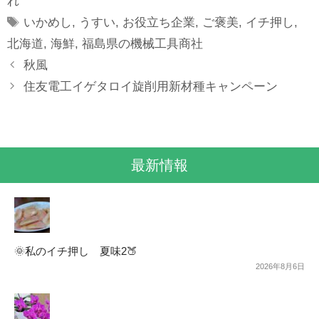
れ
Tags
いかめし
,
うすい
,
お役立ち企業
,
ご褒美
,
イチ押し
,
北海道
,
海鮮
,
福島県の機械工具商社
秋風
住友電工イゲタロイ旋削用新材種キャンペーン
最新情報
🌞私のイチ押し 夏味2🍑
2026年8月6日