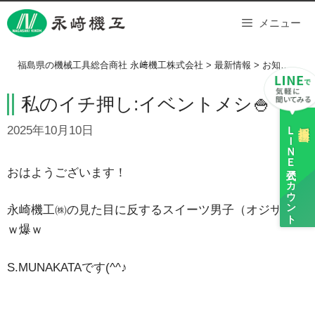
Skip
メニュー
to
content
福島県の機械工具総合商社 永﨑機工株式会社
>
最新情報
>
お知らせ
>
私のイチ押し:イベントメシ🍚
ＬＩＮＥ
採用担当
2025年10月10日
公式アカウント
おはようございます！
永崎機工㈱の見た目に反するスイーツ男子（オジサン）
ｗ爆ｗ
S.MUNAKATAです(^^♪