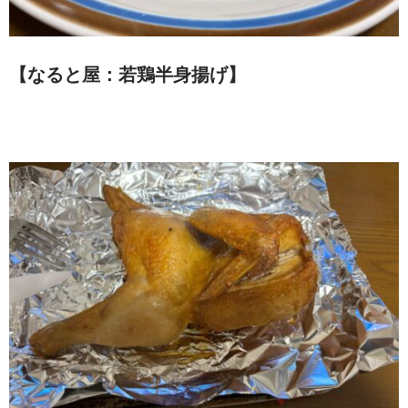
【なると屋：若鶏半身揚げ
】