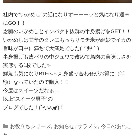
社内で“いかめし”の話になりずーーーッと気になり週末
にGO！！
念願のいかめしとインパクト抜群の半身揚げをGET！！
いかめしは甘辛のタレにもっちりモチ米が絶妙でイカの
旨味が口中に満ちて大満足でした( *´艸｀)
半身揚げも皮パリの中ジュワで改めて鳥肉の美味しさを
実感する1枚でした✨
鮮魚も気になりB1Fへ～刺身盛り合わせがお得に（半
額）なっていたので購入！！
今度はスイーツだなぁ…
以上“スイーツ男子”の
ブログでした！(´◉◞౪◟◉)！
Categories
お役立ちシリーズ
,
お知らせ
,
サラメシ
,
今日のあれこ