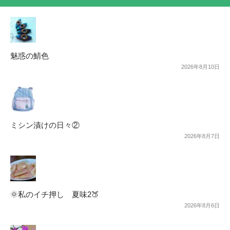
魅惑の鯖色
2026年8月10日
ミシン漬けの日々②
2026年8月7日
🌞私のイチ押し 夏味2🍑
2026年8月6日