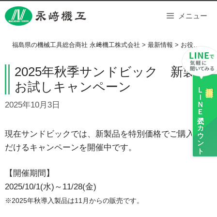
Skip
メニュー
to
content
福島県の機械工具総合商社 永﨑機工株式会社
>
最新情報
>
お役立ちシリーズ
2025年秋季サンドビック 新製品
お試しキャンペーン
ＬＩＮＥ
採用担当
2025年10月3日
公式アカウント
現在サンドビックでは、新製品を特別価格でご購入いた
だけるキャンペーンを開催中です。
【開催期間】
2025/10/1(水)～11/28(金)
※2025年秋導入製品は11月からの販売です。