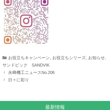
Categories
お役立ちキャンペーン
,
お役立ちシリーズ
,
お知らせ
,
サンドビック SANDVIK
永﨑機工ニュースNo.206
日々に彩り
最新情報