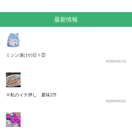
最新情報
ミシン漬けの日々②
2026年8月7日
🌞私のイチ押し 夏味2🍑
2026年8月6日