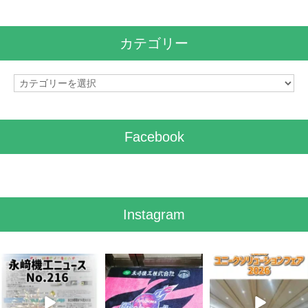
ー
カ
イ
カテゴリー
ブ
カ
テ
ゴ
リ
Facebook
ー
Instagram
8月 7
7月 28
7月 27
0
0
7
0
6
0