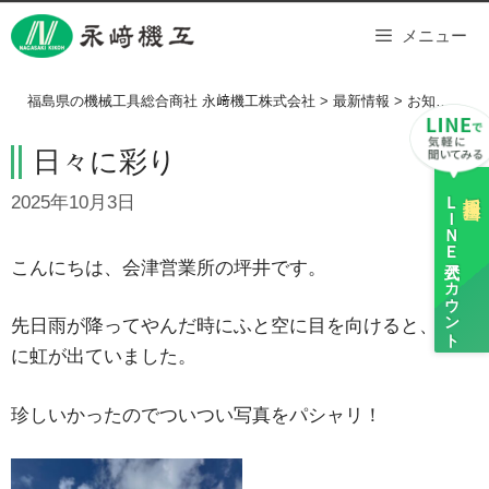
Skip
メニュー
to
content
福島県の機械工具総合商社 永﨑機工株式会社
>
最新情報
>
お知らせ
>
日々に彩り
ＬＩＮＥ
採用担当
2025年10月3日
公式アカウント
こんにちは、会津営業所の坪井です。
先日雨が降ってやんだ時にふと空に目を向けると、2重
に虹が出ていました。
珍しいかったのでついつい写真をパシャリ！