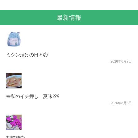
最新情報
ミシン漬けの日々②
2026年8月7日
🌞私のイチ押し 夏味2🍑
2026年8月6日
胡蝶蘭②