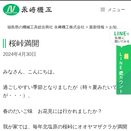
Skip
メニュー
to
content
福島県の機械工具総合商社 永﨑機工株式会社
>
最新情報
>
お知らせ
>
桜峠満開
ＬＩＮＥ
採用担当
2024年4月30日
公式アカウント
みなさん、こんにちは。
過ごしやすい季節となりましたが（時々夏みたいです
が・・・）、
春のだいご味 お花見には行かれましたか？
我が家では、毎年北塩原の桜峠にオオヤマザクラが満開