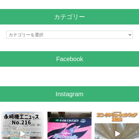
カ
イ
カテゴリー
ブ
カ
テ
ゴ
リ
Facebook
ー
Instagram
8月 7
7月 28
7月 27
3
0
7
0
6
0