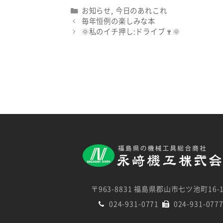
Categories
お知らせ
,
今日のあれこれ
毎年恒例の楽しみな本
🌞私のイチ押し:ドライブ🍷🌞
〒963-8831 福島県郡山市七ツ池町16-
024-931-0771
024-931-077