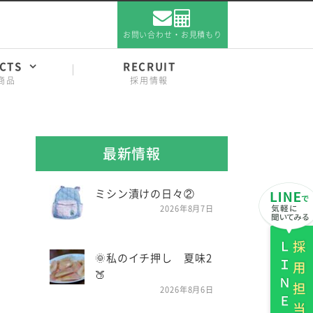
お問い合わせ・お見積もり
CTS
RECRUIT
商品
採用情報
最新情報
ミシン漬けの日々②
2026年8月7日
ＬＩＮＥ
採用担当
🌞私のイチ押し 夏味2
🍑
2026年8月6日