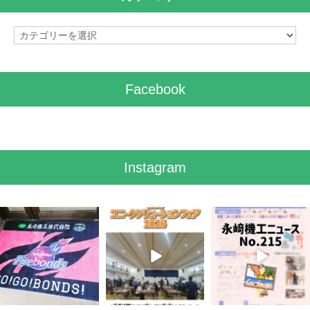
ブ
カ
テ
ゴ
リ
Facebook
ー
Instagram
7月 28
7月 27
7月 3
7
0
6
0
5
0