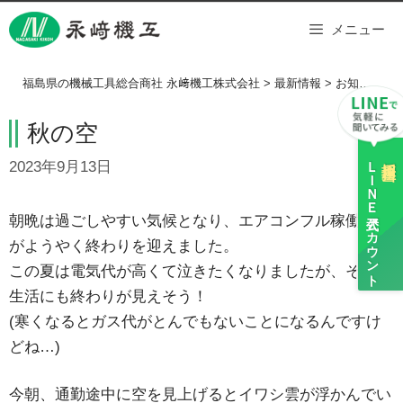
Skip
メニュー
to
content
福島県の機械工具総合商社 永﨑機工株式会社
>
最新情報
>
お知らせ
>
秋の空
ＬＩＮＥ
採用担当
2023年9月13日
公式アカウント
朝晩は過ごしやすい気候となり、エアコンフル稼働生活
がようやく終わりを迎えました。
この夏は電気代が高くて泣きたくなりましたが、そんな
生活にも終わりが見えそう！
(寒くなるとガス代がとんでもないことになるんですけ
どね…)
今朝、通勤途中に空を見上げるとイワシ雲が浮かんでい