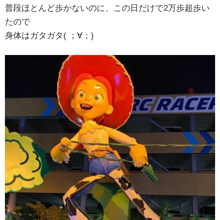
普段ほとんど歩かないのに、この日だけで2万歩超歩い
たので
身体はガタガタ( ；∀；)