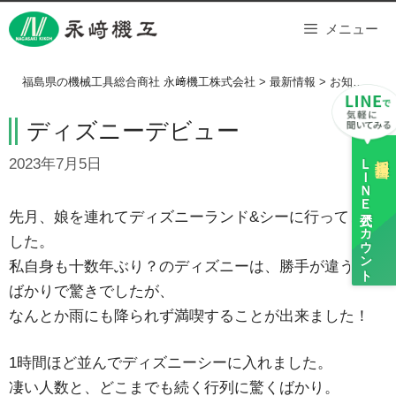
Skip
メニュー
to
content
福島県の機械工具総合商社 永﨑機工株式会社
>
最新情報
>
お知らせ
>
ディズニーデビュー
ＬＩＮＥ
採用担当
2023年7月5日
公式アカウント
先月、娘を連れてディズニーランド&シーに行ってきま
した。
私自身も十数年ぶり？のディズニーは、勝手が違うこと
ばかりで驚きでしたが、
なんとか雨にも降られず満喫することが出来ました！
1時間ほど並んでディズニーシーに入れました。
凄い人数と、どこまでも続く行列に驚くばかり。