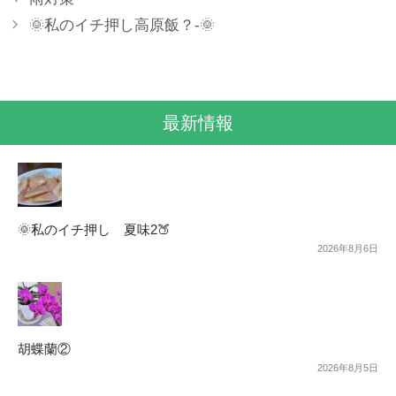
🌞私のイチ押し高原飯？-🌞
最新情報
🌞私のイチ押し 夏味2🍑
2026年8月6日
胡蝶蘭②
2026年8月5日