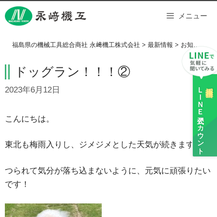
Skip
メニュー
to
content
福島県の機械工具総合商社 永﨑機工株式会社
>
最新情報
>
お知らせ
>
ドッグラン！！！②
ＬＩＮＥ
採用担当
2023年6月12日
公式アカウント
こんにちは。
東北も梅雨入りし、ジメジメとした天気が続きますね。
つられて気分が落ち込まないように、元気に頑張りたい
です！