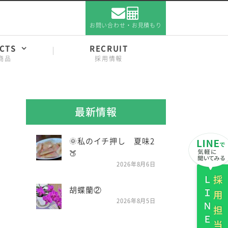
お問い合わせ・お見積もり
CTS
RECRUIT
商品
採用情報
最新情報
🌞私のイチ押し 夏味2
🍑
2026年8月6日
ＬＩＮＥ
採用担当
胡蝶蘭②
2026年8月5日