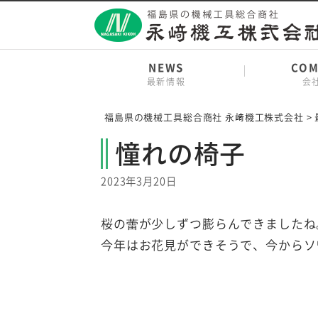
Skip
to
content
NEWS
COM
最新情報
会
福島県の機械工具総合商社 永﨑機工株式会社
>
憧れの椅子
2023年3月20日
桜の蕾が少しずつ膨らんできましたね
今年はお花見ができそうで、今からソ