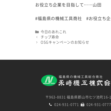
お役立ち企業を目指して……山田
#福島県の機械工具商社 #お役立ち
Categories
今日のあれこれ
チップ寿命
OSGキャンペーンのお知らせ
〒963-8831 福島県郡山市七ツ池町16-
024-931-0771
024-931-077