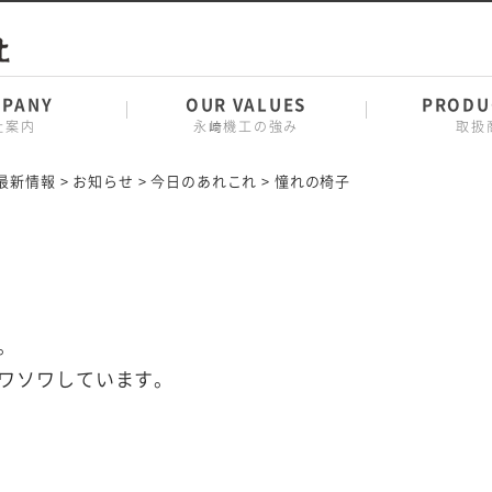
PANY
OUR VALUES
PRODU
社案内
永﨑機工の強み
取扱
最新情報
>
お知らせ
>
今日のあれこれ
>
憧れの椅子
。
ワソワしています。