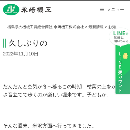
Skip
メニュー
to
content
福島県の機械工具総合商社 永﨑機工株式会社
>
最新情報
>
お知らせ
>
久しぶりの
ＬＩＮＥ
採用担当
2022年11月10日
公式アカウント
だんだんと空気が冬へ移るこの時期、枯葉の上をがさが
さ音立てて歩くのが楽しい堀米です。子どもか。
そんな週末、米沢方面へ行ってきました。