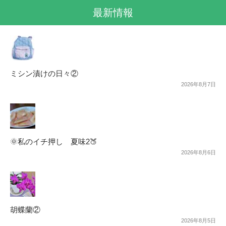
最新情報
ミシン漬けの日々②
2026年8月7日
🌞私のイチ押し 夏味2🍑
2026年8月6日
胡蝶蘭②
2026年8月5日