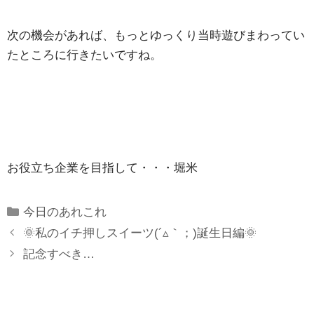
次の機会があれば、もっとゆっくり当時遊びまわってい
たところに行きたいですね。
お役立ち企業を目指して・・・堀米
Categories
今日のあれこれ
🌞私のイチ押しスイーツ(´▵｀；)誕生日編🌞
記念すべき…