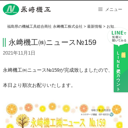
Skip
メニュー
to
content
福島県の機械工具総合商社 永﨑機工株式会社
>
最新情報
>
お知らせ
>
永﨑機工㈱ニュース№159
ＬＩＮＥ
採用担当
2021年11月1日
公式アカウント
永﨑機工㈱ニュース№159が完成致しましたので、
本日より順次お配りいたします。