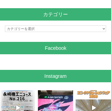
カ
イ
カテゴリー
ブ
カ
テ
ゴ
リ
Facebook
ー
Instagram
8月 7
7月 28
7月 27
4
0
8
0
7
0