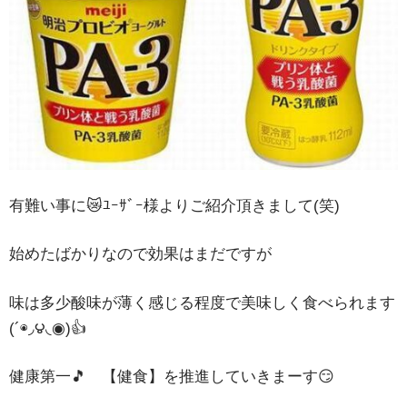
有難い事に😿ﾕｰｻﾞｰ様よりご紹介頂きまして(笑)
始めたばかりなので効果はまだですが
味は多少酸味が薄く感じる程度で美味しく食べられます
(´◉◞౪◟◉)👍
健康第一🎵 【健食】を推進していきまーす😏