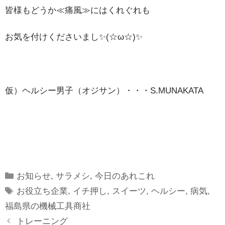
皆様もどうか≪痛風≫にはくれぐれも
お気を付けくださいまし✨(☆ω☆)✨
仮）ヘルシー男子（オジサン）・・・S.MUNAKATA
Categories
お知らせ
,
サラメシ
,
今日のあれこれ
Tags
お役立ち企業
,
イチ押し
,
スイーツ
,
ヘルシー
,
病気
,
福島県の機械工具商社
トレーニング