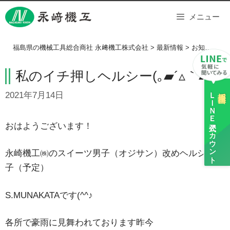
Skip
メニュー
to
content
福島県の機械工具総合商社 永﨑機工株式会社
>
最新情報
>
お知らせ
>
私のイチ押しヘルシー(｡▰´▵｀▰｡)
ＬＩＮＥ
採用担当
2021年7月14日
公式アカウント
おはようございます！
永崎機工㈱のスイーツ男子（オジサン）改めヘルシー男
子（予定）
S.MUNAKATAです(^^♪
各所で豪雨に見舞われております昨今