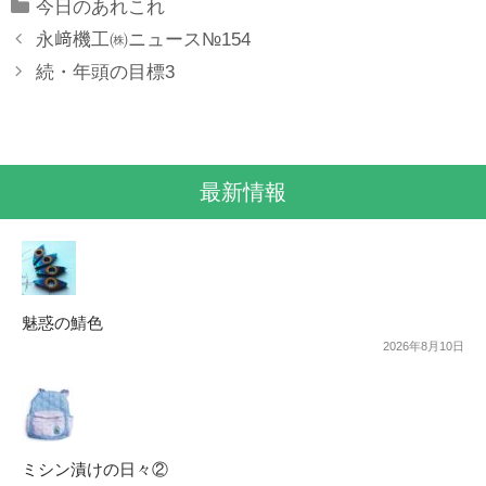
Categories
今日のあれこれ
永﨑機工㈱ニュース№154
続・年頭の目標3
最新情報
魅惑の鯖色
2026年8月10日
ミシン漬けの日々②