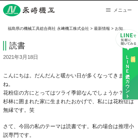
Skip
メニュー
to
content
福島県の機械工具総合商社 永﨑機工株式会社
>
最新情報
>
お知らせ
>
読書
ＬＩＮＥ
採用担当
2021年3月18日
公式アカウント
こんにちは。だんだんと暖かい日が多くなってきました
ね。
花粉症の方にとってはツライ季節なんでしょうか？
杉林に囲まれた家に生まれたおかげで、私には花粉症は
無縁です。笑
さて、今回の私のテーマは読書です。私の場合は推理小
説専門です。