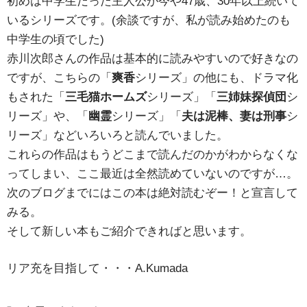
初めは中学生だった主人公が今や47歳、30年以上続いて
いるシリーズです。(余談ですが、私が読み始めたのも
中学生の頃でした)
赤川次郎さんの作品は基本的に読みやすいので好きなの
ですが、こちらの「
爽香
シリーズ」の他にも、ドラマ化
もされた「
三毛猫ホームズ
シリーズ」「
三姉妹探偵団
シ
リーズ」や、「
幽霊
シリーズ」「
夫は泥棒、妻は刑事
シ
リーズ」などいろいろと読んでいました。
これらの作品はもうどこまで読んだのかがわからなくな
ってしまい、ここ最近は全然読めていないのですが…。
次のブログまでにはこの本は絶対読むぞー！と宣言して
みる。
そして新しい本もご紹介できればと思います。
リア充を目指して・・・A.Kumada