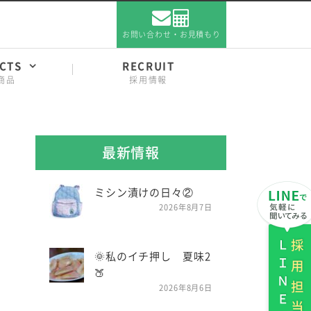
お問い合わせ・お見積もり
CTS
RECRUIT
商品
採用情報
最新情報
ミシン漬けの日々②
2026年8月7日
ＬＩＮＥ
採用担当
🌞私のイチ押し 夏味2
🍑
2026年8月6日