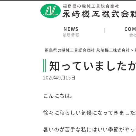
Skip
to
content
NEWS
COM
最新情報
会
福島県の機械工具総合商社 永﨑機工株式会社
>
知っていました
2020年9月15日
こんにちは。
徐々に秋らしい気候になってきました
暑いのが苦手な私にはいい季節がやっ