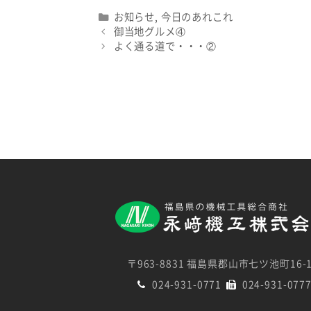
Categories
お知らせ
,
今日のあれこれ
御当地グルメ④
よく通る道で・・・②
〒963-8831 福島県郡山市七ツ池町16-
024-931-0771
024-931-077