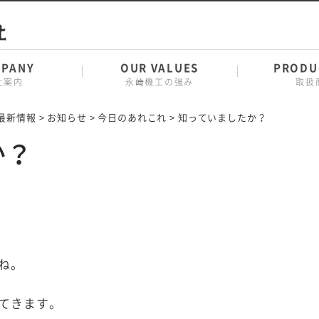
PANY
OUR VALUES
PRODU
社案内
永﨑機工の強み
取扱
最新情報
>
お知らせ
>
今日のあれこれ
>
知っていましたか？
か？
ね。
てきます。