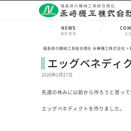
Skip
to
content
NEWS
COM
最新情報
会
福島県の機械工具総合商社 永﨑機工株式会社
>
エッグベネディ
2026年2月27日
先週の休みに以前から作ろうと思って
エッグベネディクトを作りました。