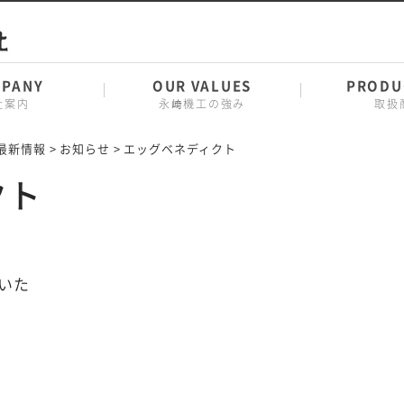
PANY
OUR VALUES
PRODU
社案内
永﨑機工の強み
取扱
最新情報
>
お知らせ
>
エッグベネディクト
クト
いた