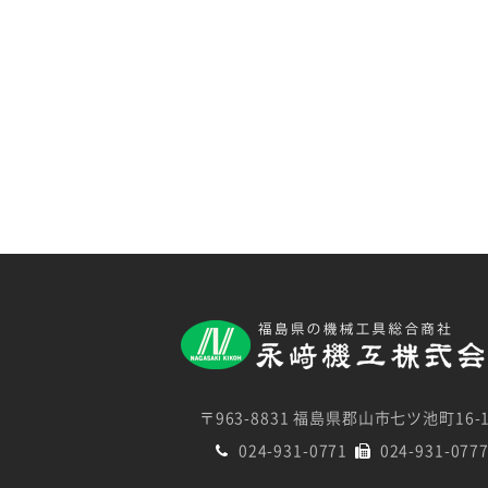
〒963-8831 福島県郡山市七ツ池町16-
024-931-0771
024-931-077