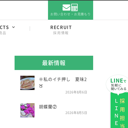
お問い合わせ・お見積もり
CTS
RECRUIT
商品
採用情報
最新情報
🌞私のイチ押し 夏味2
🍑
2026年8月6日
ＬＩＮＥ
採用担当
胡蝶蘭②
2026年8月5日