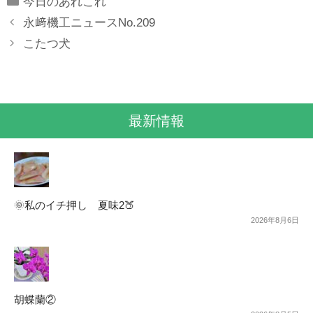
今日のあれこれ
永﨑機工ニュースNo.209
こたつ犬
最新情報
🌞私のイチ押し 夏味2🍑
2026年8月6日
胡蝶蘭②