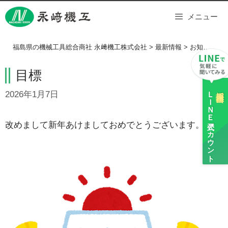
Skip
メニュー
to
content
福島県の機械工具総合商社 永﨑機工株式会社
>
最新情報
>
お知らせ
>
目標
ＬＩＮＥ
採用担当
2026年1月7日
公式アカウント
改めまして新年あけましておめでとうございます。