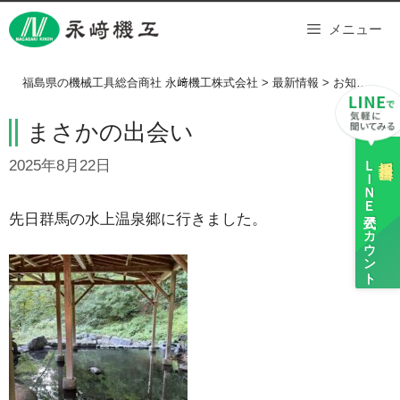
Skip
メニュー
to
content
福島県の機械工具総合商社 永﨑機工株式会社
>
最新情報
>
お知らせ
>
まさかの出会い
ＬＩＮＥ
採用担当
2025年8月22日
公式アカウント
先日群馬の水上温泉郷に行きました。