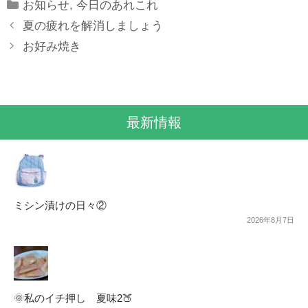
Categories
お知らせ
,
今日のあれこれ
夏の疲れを解消しましょう
お好み焼き
最新情報
ミシン漬けの日々②
2026年8月7日
🌞私のイチ押し 夏味2🍑