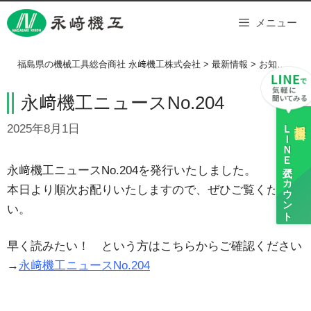
Skip
メニュー
to
content
福島県の機械工具総合商社 永﨑機工株式会社
>
最新情報
>
お知らせ
>
永﨑機工ニュースNo.204
ＬＩＮＥ
採用担当
2025年8月1日
公式アカウント
永﨑機工ニュースNo.204を発行いたしました。
本日より順次お配りいたしますので、ぜひご覧くださ
い。
早く読みたい！ という方はこちらからご確認ください
→
永﨑機工ニュースNo.204