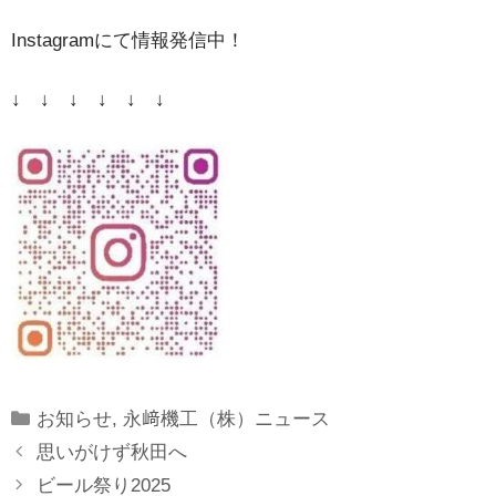
Instagramにて情報発信中！
↓ ↓ ↓ ↓ ↓ ↓
Categories
お知らせ
,
永﨑機工（株）ニュース
思いがけず秋田へ
ビール祭り2025