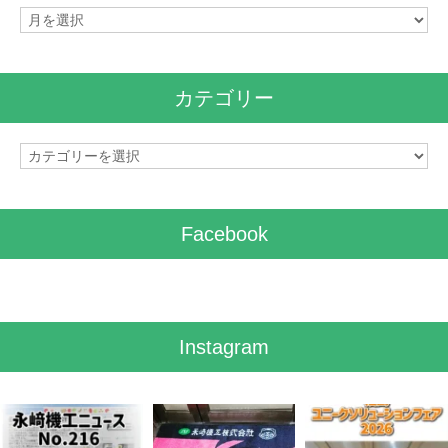
ア
ー
カ
イ
カテゴリー
ブ
カ
テ
ゴ
リ
Facebook
ー
Instagram
8月 7
7月 28
7月 27
3
0
7
0
6
0