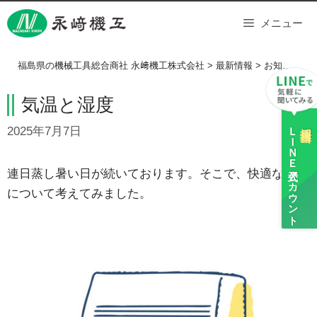
Skip
メニュー
to
content
福島県の機械工具総合商社 永﨑機工株式会社
>
最新情報
>
お知らせ
>
気温と湿度
ＬＩＮＥ
採用担当
2025年7月7日
公式アカウント
連日蒸し暑い日が続いております。そこで、快適な空間
について考えてみました。