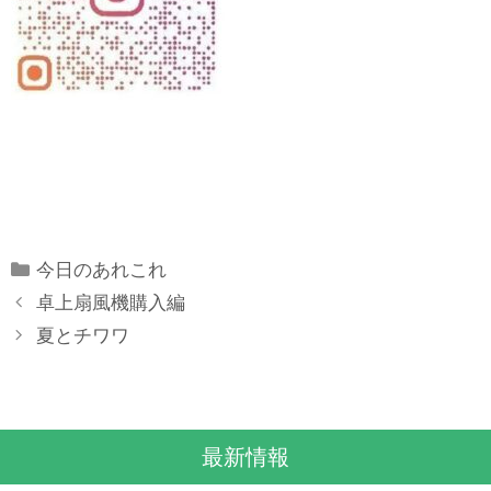
Categories
今日のあれこれ
卓上扇風機購入編
夏とチワワ
最新情報