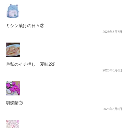
ミシン漬けの日々②
2026年8月7日
🌞私のイチ押し 夏味2🍑
2026年8月6日
胡蝶蘭②
2026年8月5日