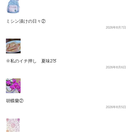
ミシン漬けの日々②
2026年8月7日
🌞私のイチ押し 夏味2🍑
2026年8月6日
胡蝶蘭②
2026年8月5日