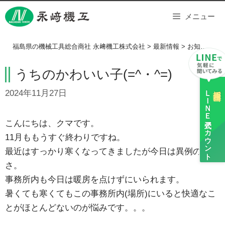
Skip
メニュー
to
content
福島県の機械工具総合商社 永﨑機工株式会社
>
最新情報
>
お知らせ
>
うちのかわいい子(=^・^=)
ＬＩＮＥ
採用担当
2024年11月27日
公式アカウント
こんにちは、クマです。
11月ももうすぐ終わりですね。
最近はすっかり寒くなってきましたが今日は異例の暖か
さ。
事務所内も今日は暖房を点けずにいられます。
暑くても寒くてもこの事務所内(場所)にいると快適なこ
とがほとんどないのが悩みです。。。