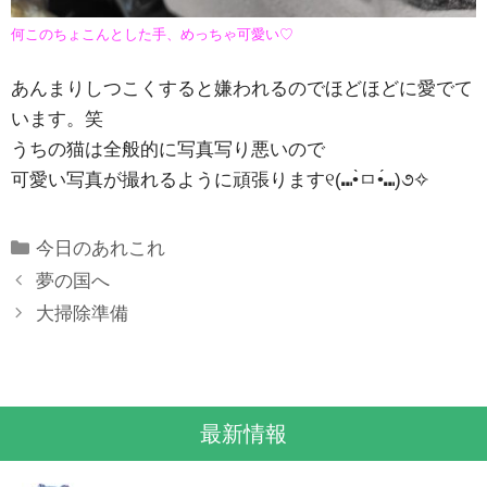
何このちょこんとした手、めっちゃ可愛い♡
あんまりしつこくすると嫌われるのでほどほどに愛でて
います。笑
うちの猫は全般的に写真写り悪いので
可愛い写真が撮れるように頑張ります୧(⑉•̀ㅁ•́⑉)૭✧
Categories
今日のあれこれ
夢の国へ
大掃除準備
最新情報