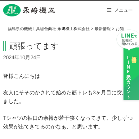
Skip
メニュー
to
content
福島県の機械工具総合商社 永﨑機工株式会社
>
最新情報
>
お知らせ
>
頑張ってます
ＬＩＮＥ
採用担当
2024年10月24日
公式アカウント
皆様こんにちは
友人にそそのかされて始めた筋トレも3ヶ月目に突入し
ました。
Tシャツの袖口の余裕が若干狭くなってきて、少しずつ
効果が出てきてるのかなぁ、と思います。