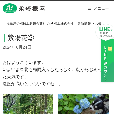
Skip
メニュー
to
content
福島県の機械工具総合商社 永﨑機工株式会社
>
最新情報
>
お知らせ
>
紫陽花②
ＬＩＮＥ
採用担当
2024年6月24日
公式アカウント
おはようございます。
いよいよ東北も梅雨入りしたらしく、朝からじめっとし
た天気です。
湿度が高いとつらいですね…。