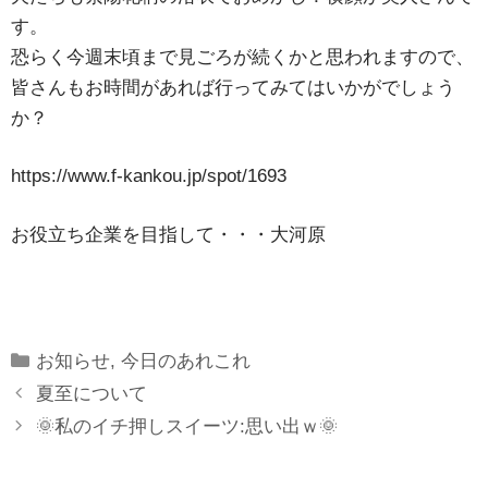
す。
恐らく今週末頃まで見ごろが続くかと思われますので、
皆さんもお時間があれば行ってみてはいかがでしょう
か？
https://www.f-kankou.jp/spot/1693
お役立ち企業を目指して・・・大河原
Categories
お知らせ
,
今日のあれこれ
夏至について
🌞私のイチ押しスイーツ:思い出ｗ🌞