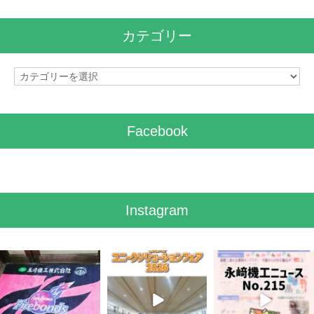
カ
イ
カテゴリー
ブ
カ
テ
ゴ
リ
Facebook
ー
Instagram
7月 28
7月 27
7月 3
7
0
6
0
5
0