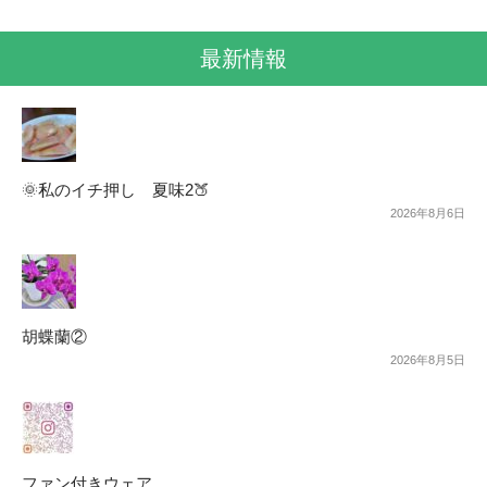
最新情報
🌞私のイチ押し 夏味2🍑
2026年8月6日
胡蝶蘭②
2026年8月5日
ファン付きウェア