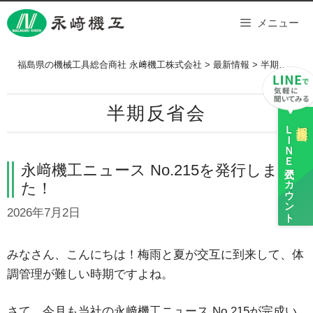
Skip
メニュー
to
content
福島県の機械工具総合商社 永﨑機工株式会社
>
最新情報
>
半期反省会
半期反省会
ＬＩＮＥ
採用担当
永﨑機工ニュース No.215を発行しまし
公式アカウント
た！
2026年7月2日
みなさん、こんにちは！梅雨と夏が交互に到来して、体
調管理が難しい時期ですよね。
さて、今月も当社の永﨑機工ニュース No.215が完成い