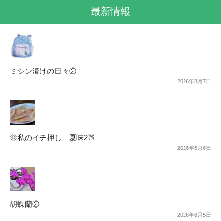
最新情報
ミシン漬けの日々②
2026年8月7日
🌞私のイチ押し 夏味2🍑
2026年8月6日
胡蝶蘭②
2026年8月5日