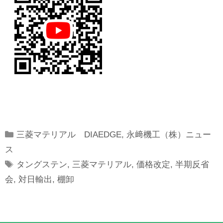
Categories
三菱マテリアル DIAEDGE
,
永﨑機工（株）ニュー
ス
Tags
タングステン
,
三菱マテリアル
,
価格改定
,
半期反省
会
,
対日輸出
,
棚卸