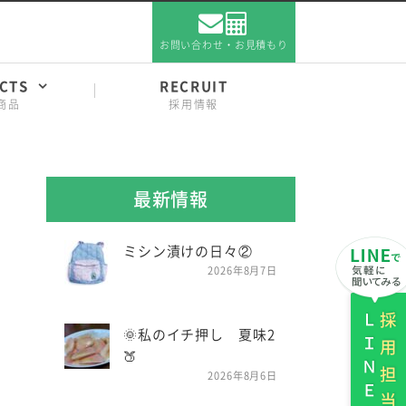
お問い合わせ・お見積もり
CTS
RECRUIT
商品
採用情報
最新情報
ミシン漬けの日々②
2026年8月7日
ＬＩＮＥ
採用担当
🌞私のイチ押し 夏味2
🍑
2026年8月6日