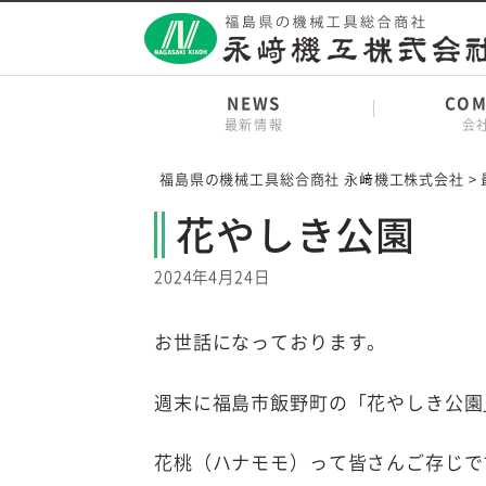
Skip
to
content
NEWS
COM
最新情報
会
福島県の機械工具総合商社 永﨑機工株式会社
>
花やしき公園
2024年4月24日
お世話になっております。
週末に福島市飯野町の「花やしき公園
花桃（ハナモモ）って皆さんご存じで