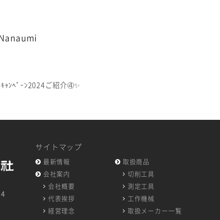
naumi
ﾝﾍﾟｰﾝ2024ご紹介④✨
サイトマップ
最新情報
取扱商品
会社案内
切削工具
会社概要
測定工具
14
代表挨拶
工作機械
7
経営理念
取扱メーカー一覧