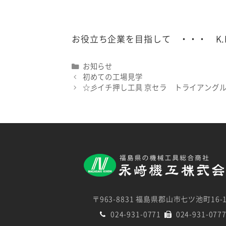
お役立ち企業を目指して ・・・ K.Na
Categories
お知らせ
初めての工場見学
☆彡イチ押し工具 京セラ トライアングルｷｬ
〒963-8831 福島県郡山市七ツ池町16-
024-931-0771
024-931-077