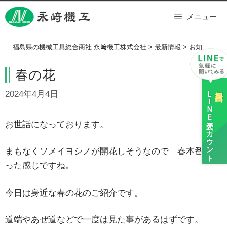
Skip
メニュー
to
content
福島県の機械工具総合商社 永﨑機工株式会社
>
最新情報
>
お知らせ
>
春の花
ＬＩＮＥ
採用担当
2024年4月4日
公式アカウント
お世話になっております。
まもなくソメイヨシノが開花しそうなので 春本番とい
った感じですね。
今日は身近な春の花のご紹介です。
道端やあぜ道などで一度は見た事があるはずです。