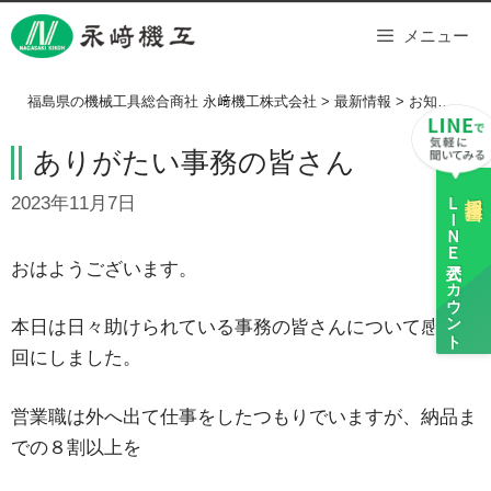
Skip
メニュー
to
content
福島県の機械工具総合商社 永﨑機工株式会社
>
最新情報
>
お知らせ
>
ありがたい事務の皆さん
ＬＩＮＥ
採用担当
2023年11月7日
公式アカウント
おはようございます。
本日は日々助けられている事務の皆さんについて感謝の
回にしました。
営業職は外へ出て仕事をしたつもりでいますが、納品ま
での８割以上を