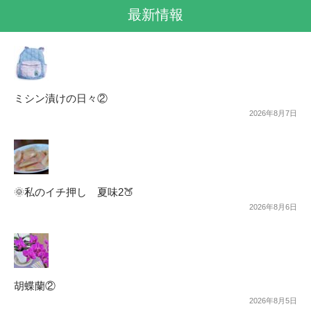
最新情報
ミシン漬けの日々②
2026年8月7日
🌞私のイチ押し 夏味2🍑
2026年8月6日
胡蝶蘭②
2026年8月5日