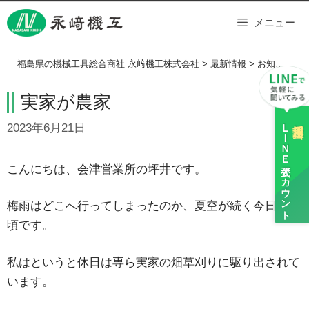
Skip
メニュー
to
content
福島県の機械工具総合商社 永﨑機工株式会社
>
最新情報
>
お知らせ
>
実家が農家
ＬＩＮＥ
採用担当
2023年6月21日
公式アカウント
こんにちは、会津営業所の坪井です。
梅雨はどこへ行ってしまったのか、夏空が続く今日この
頃です。
私はというと休日は専ら実家の畑草刈りに駆り出されて
います。