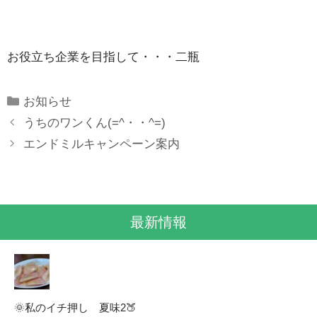
お役立ち企業を目指して・・・二瓶
Categories
お知らせ
うちのワンくん(=^・・^=)
エンドミルキャンペーン案内
最新情報
🌞私のイチ押し 夏味2🍑