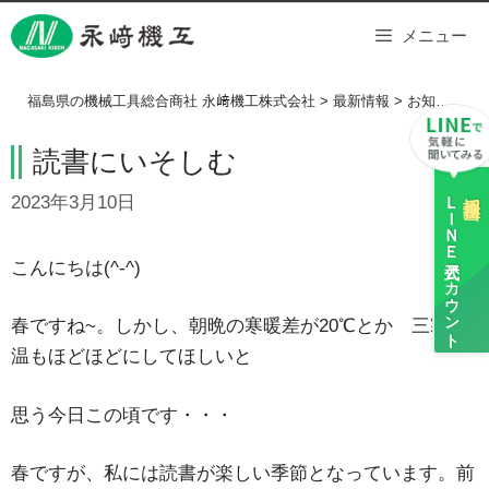
Skip
メニュー
to
content
福島県の機械工具総合商社 永﨑機工株式会社
>
最新情報
>
お知らせ
>
読書にいそしむ
ＬＩＮＥ
採用担当
2023年3月10日
公式アカウント
こんにちは(^-^)
春ですね~。しかし、朝晩の寒暖差が20℃とか 三寒四
温もほどほどにしてほしいと
思う今日この頃です・・・
春ですが、私には読書が楽しい季節となっています。前