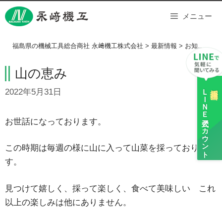
Skip
メニュー
to
content
福島県の機械工具総合商社 永﨑機工株式会社
>
最新情報
>
お知らせ
>
山の恵み
ＬＩＮＥ
採用担当
2022年5月31日
公式アカウント
お世話になっております。
この時期は毎週の様に山に入って山菜を採っておりま
す。
見つけて嬉しく、採って楽しく、食べて美味しい これ
以上の楽しみは他にありません。