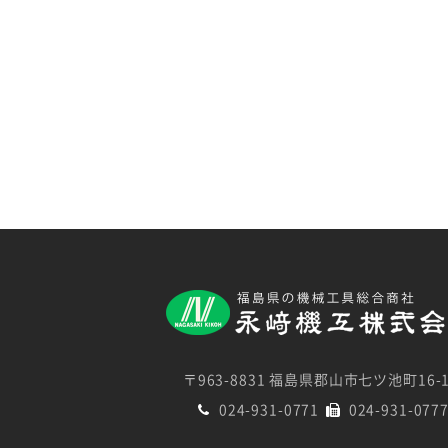
〒963-8831 福島県郡山市七ツ池町16-
024-931-0771
024-931-077