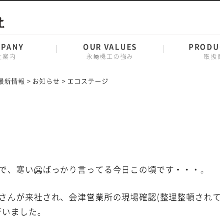
PANY
OUR VALUES
PRODU
社案内
永﨑機工の強み
取扱
最新情報
>
お知らせ
>
エコステージ
で、寒い🥶ばっかり言ってる今日この頃です・・・。
さんが来社され、会津営業所の現場確認(整理整頓され
行いました。