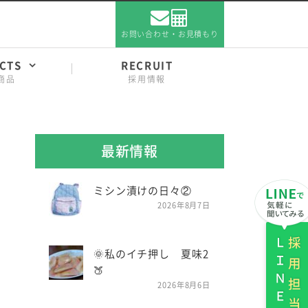
お問い合わせ・お見積もり
CTS
RECRUIT
商品
採用情報
最新情報
ミシン漬けの日々②
2026年8月7日
ＬＩＮＥ
採用担当
🌞私のイチ押し 夏味2
🍑
て
2026年8月6日