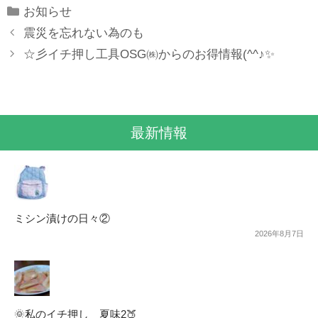
Categories
お知らせ
震災を忘れない為のも
☆彡イチ押し工具OSG㈱からのお得情報(^^♪✨
最新情報
ミシン漬けの日々②
2026年8月7日
🌞私のイチ押し 夏味2🍑