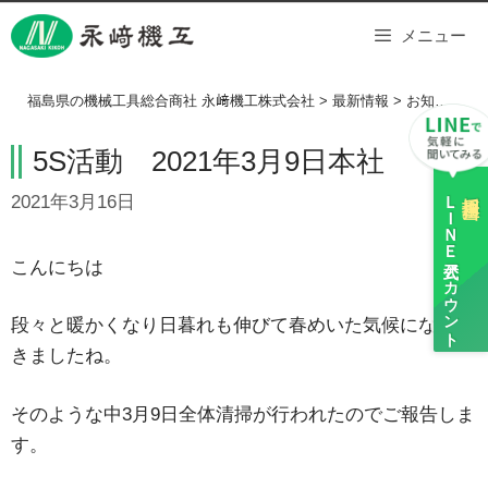
Skip
メニュー
to
content
福島県の機械工具総合商社 永﨑機工株式会社
>
最新情報
>
お知らせ
>
5S活動 2021年3月9日本社
ＬＩＮＥ
採用担当
2021年3月16日
公式アカウント
こんにちは
段々と暖かくなり日暮れも伸びて春めいた気候になって
きましたね。
そのような中3月9日全体清掃が行われたのでご報告しま
す。