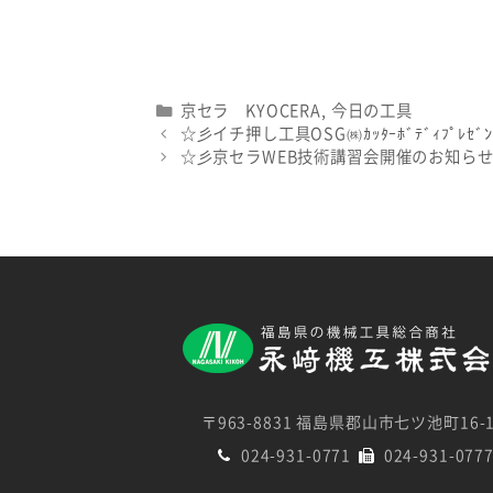
Categories
京セラ KYOCERA
,
今日の工具
☆彡イチ押し工具OSG㈱ｶｯﾀｰﾎﾞﾃﾞｨﾌﾟﾚｾﾞﾝﾄ
☆彡京セラWEB技術講習会開催のお知ら
〒963-8831 福島県郡山市七ツ池町16-
024-931-0771
024-931-077