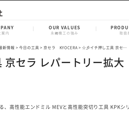
PANY
OUR VALUES
PRODU
社案内
永﨑機工の強み
取扱
最新情報
>
今日の工具
>
京セラ KYOCERA
>
☆彡イチ押し工具 京セラ レパートリー拡大
 京セラ レパートリー拡大
、高性能エンドミル MEVと高性能突切り工具 KPKシ