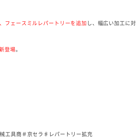
、フェースミルレパートリーを追加
し、幅広い加工に対
新登場
。
機械工具商＃京セラ♯レパートリー拡充