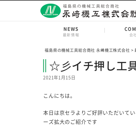
Skip
to
content
NEWS
COM
最新情報
会
福島県の機械工具総合商社 永﨑機工株式会社
>
☆彡イチ押し工具
2021年1月15日
こんにちは。
本日は京セラよりご好評いただいている
ーズ拡大のご紹介です