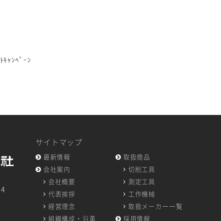
ｷｬﾝﾍﾟｰﾝ
せ
サイトマップ
最新情報
取扱商品
会社案内
切削工具
会社概要
測定工具
14
代表挨拶
工作機械
7
経営理念
取扱メーカー一覧
組織構成・沿革
採用情報