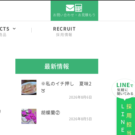
お問い合わせ・お見積もり
CTS
RECRUIT
商品
採用情報
最新情報
🌞私のイチ押し 夏味2
🍑
2026年8月6日
ＬＩＮＥ
採用担当
リ
胡蝶蘭②
2026年8月5日