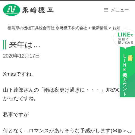
Skip
メニュー
to
content
福島県の機械工具総合商社 永﨑機工株式会社
>
最新情報
>
お知らせ
>
来年は…
ＬＩＮＥ
採用担当
2020年12月17日
公式アカウント
Xmasですね。
山下達郎さんの「雨は夜更け過ぎに・・・」JRのCM良
かったですね。
私事ですが
何となく…ロマンスがありそうな予感がします(⋈◍＞◡