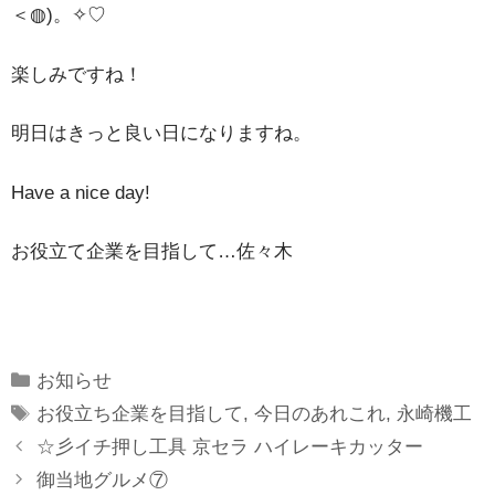
＜◍)。✧♡
楽しみですね！
明日はきっと良い日になりますね。
Have a nice day!
お役立て企業を目指して…佐々木
Categories
お知らせ
Tags
お役立ち企業を目指して
,
今日のあれこれ
,
永崎機工
☆彡イチ押し工具 京セラ ハイレーキカッター
御当地グルメ⑦