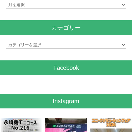
ア
ー
カ
イ
カテゴリー
ブ
カ
テ
ゴ
リ
Facebook
ー
Instagram
8月 7
7月 28
7月 27
0
0
7
0
6
0