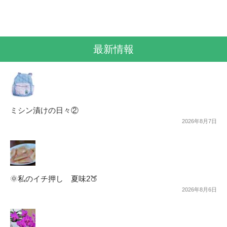
最新情報
ミシン漬けの日々②
2026年8月7日
🌞私のイチ押し 夏味2🍑
2026年8月6日