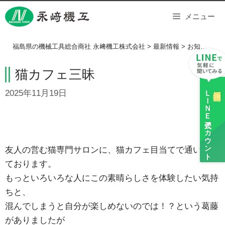
Skip
メニュー
to
content
福島県の機械工具総合商社 永﨑機工株式会社
>
最新情報
>
お知らせ
>
猫カフェ三昧
ＬＩＮＥ
採用担当
2025年11月19日
公式アカウント
友人の営む猫専門サロンに、猫カフェ目当てで通い詰め
ております。
もっといろいろな人にこの素晴らしさを体験したい気持
ちと、
混んでしまうと自分が楽しめないのでは！？という葛藤
がありましたが