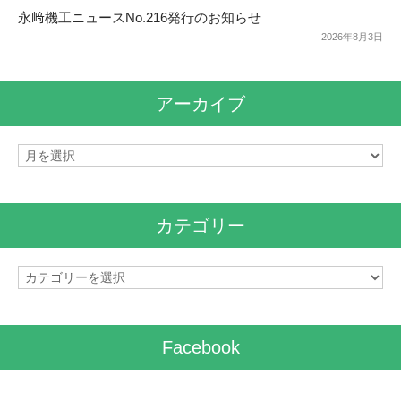
永﨑機工ニュースNo.216発行のお知らせ
2026年8月3日
アーカイブ
ア
ー
カ
イ
カテゴリー
ブ
カ
テ
ゴ
リ
Facebook
ー