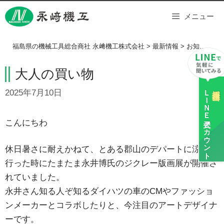
Skip
メニュー
to
content
福島県の機械工具総合商社 永﨑機工株式会社
>
最新情報
>
お知らせ
>
大人の買い物
ＬＩＮＥ
採用担当
2025年7月10日
公式アカウント
こんにちわ
休日暑さに耐えかねて、とある郡山のデパートに涼みに
行った時にたまたま永井博氏のジクレー版画展が開催さ
れていました。
永井さん知る人ぞ知るダイハツの車のCMやファッショ
ンメーカーとコラボしたりと、今注目のアートデザイナ
ーです。