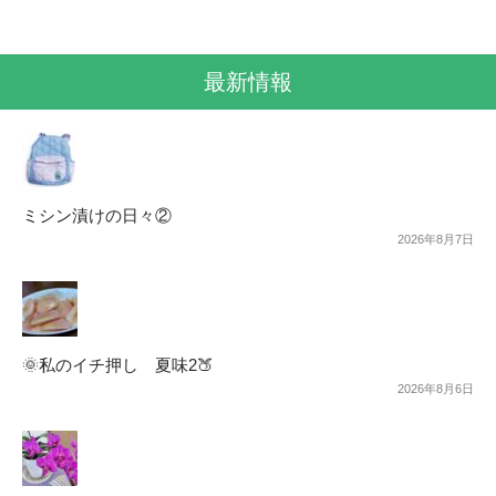
最新情報
ミシン漬けの日々②
2026年8月7日
🌞私のイチ押し 夏味2🍑
2026年8月6日