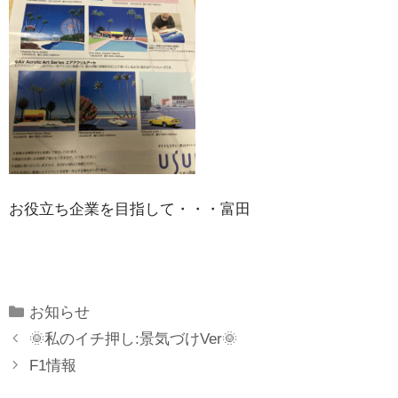
お役立ち企業を目指して・・・富田
Categories
お知らせ
🌞私のイチ押し:景気づけVer🌞
F1情報