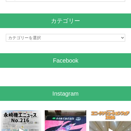
ー
カ
イ
カテゴリー
ブ
カ
テ
ゴ
リ
Facebook
ー
Instagram
8月 7
7月 28
7月 27
3
0
7
0
6
0