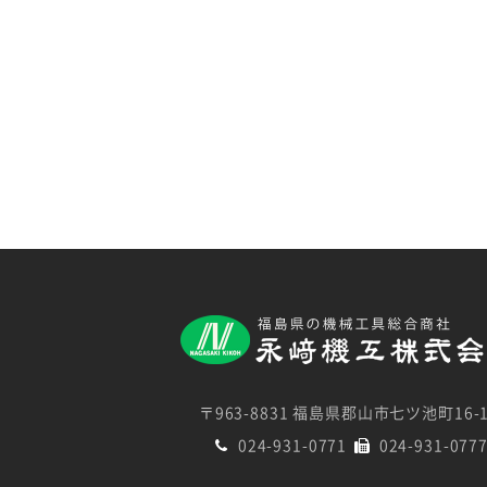
〒963-8831 福島県郡山市七ツ池町16-
024-931-0771
024-931-077