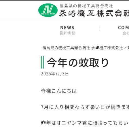
Skip
to
content
NEWS
COM
最新情報
会
福島県の機械工具総合商社 永﨑機工株式会社
>
今年の蚊取り
2025年7月3日
皆様こんにちは
7月に入り相変わらず暑い日が続きま
昨年はオニヤンマ君に頑張ってもらい