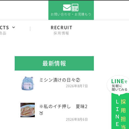
お問い合わせ・お見積もり
CTS
RECRUIT
商品
採用情報
最新情報
ミシン漬けの日々②
2026年8月7日
ＬＩＮＥ
採用担当
🌞私のイチ押し 夏味2
🍑
2026年8月6日