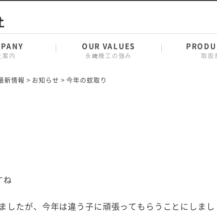
PANY
OUR VALUES
PRODU
社案内
永﨑機工の強み
取扱
最新情報
>
お知らせ
>
今年の蚊取り
すね
ましたが、今年は違う子に頑張ってもらうことにしまし