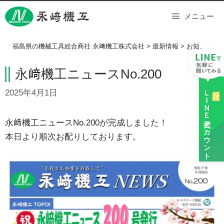
Skip
メニュー
to
content
福島県の機械工具総合商社 永﨑機工株式会社
>
最新情報
>
お知らせ
>
永﨑機工ニュースNo.200
ＬＩＮＥ
採用担当
2025年4月1日
公式アカウント
永﨑機工ニュースNo.200が完成しました！
本日より順次お配りしております。