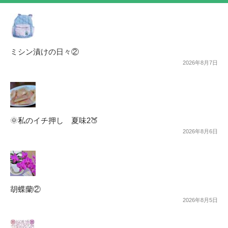
ミシン漬けの日々②
2026年8月7日
🌞私のイチ押し 夏味2🍑
2026年8月6日
胡蝶蘭②
2026年8月5日